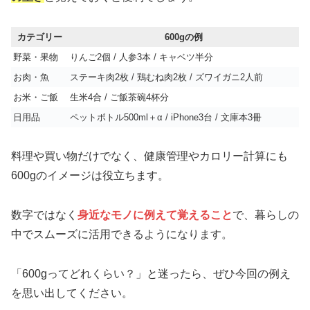
カテゴリー
600gの例
野菜・果物
りんご2個 / 人参3本 / キャベツ半分
お肉・魚
ステーキ肉2枚 / 鶏むね肉2枚 / ズワイガニ2人前
お米・ご飯
生米4合 / ご飯茶碗4杯分
日用品
ペットボトル500ml＋α / iPhone3台 / 文庫本3冊
料理や買い物だけでなく、健康管理やカロリー計算にも
600gのイメージは役立ちます。
数字ではなく
身近なモノに例えて覚えること
で、暮らしの
中でスムーズに活用できるようになります。
「600gってどれくらい？」と迷ったら、ぜひ今回の例え
を思い出してください。