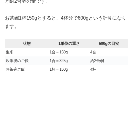
と約2合弱の量です。
お茶碗1杯150gとすると、4杯分で600gという計算になり
ます。
状態
1単位の重さ
600gの目安
生米
1合＝150g
4合
炊飯後のご飯
1合＝325g
約2合弱
お茶碗ご飯
1杯＝150g
4杯