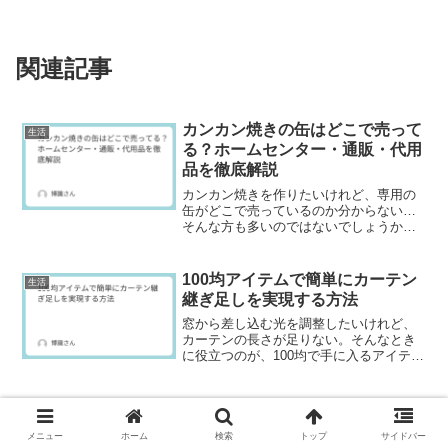
関連記事
カンカン焼きの缶はどこで売って
生活
る？ホームセンター・通販・代用
品を徹底解説
カンカン焼きを作りたいけれど、専用の
缶がどこで売っているのか分からない…
そんな方も多いのではないでしょうか。
実は、カンカン焼き用の缶はホームセン
ターや通販サイトなど、身近な場所で意
外と簡単に手に入ります。さらに、もし
100均アイテムで簡単にカーテン
生活
缶が見つからなくても、鍋...
継ぎ足しを実現する方法
窓から差し込む光を調整したいけれど、
カーテンの長さが足りない。そんなとき
に役立つのが、100均で手に入るアイテム
を使ったカーテンの継ぎ足し術です。コ
ストを抑えつつ、誰でも簡単にカーテン
をアレンジできるのが魅力です。この記
コンビニのホットスナックが気ま
生活
事では、必要な道具か...
ずい理由と今すぐできる対処法
メニュー
ホーム
検索
トップ
サイドバー