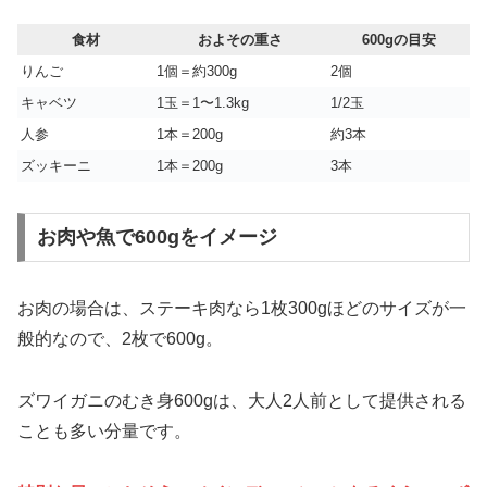
食材
およその重さ
600gの目安
りんご
1個＝約300g
2個
キャベツ
1玉＝1〜1.3kg
1/2玉
人参
1本＝200g
約3本
ズッキーニ
1本＝200g
3本
お肉や魚で600gをイメージ
お肉の場合は、ステーキ肉なら1枚300gほどのサイズが一
般的なので、2枚で600g。
ズワイガニのむき身600gは、大人2人前として提供される
ことも多い分量です。